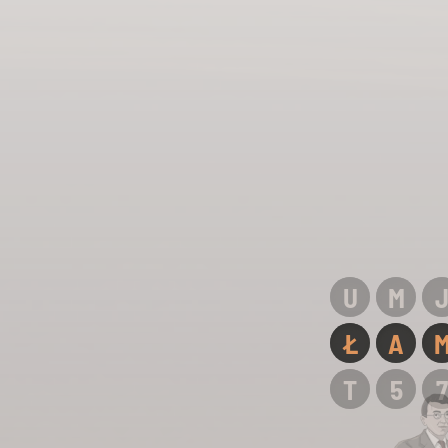
U
M
Ł
A
T
5
7