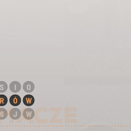
S
I
O
R
Ó
W
6
J
W