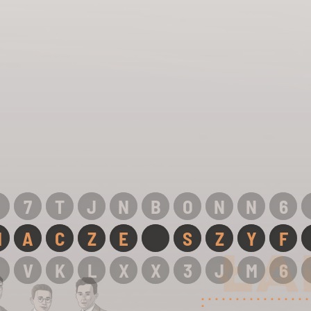
J
7
T
J
N
B
O
N
N
6
M
A
C
Z
E
S
Z
Y
F
V
K
L
X
X
3
J
M
6